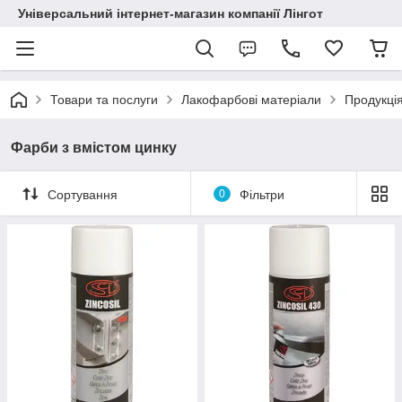
Універсальний інтернет-магазин компанії Лінгот
Товари та послуги
Лакофарбові матеріали
Продукці
Фарби з вмістом цинку
Сортування
0
Фільтри