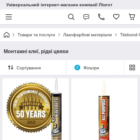
Універсальний інтернет-магазин компанії Лінгот
Товари та послуги
Лакофарбові матеріали
Titebond-
Монтажні клеї, рідкі цвяхи
Сортування
0
Фільтри