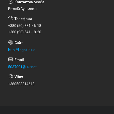
Віталій Бушмакін
+380 (50) 331-46-18
+380 (98) 541-18-20
http://lingot.in.ua
5037091@ukr.net
+380503314618