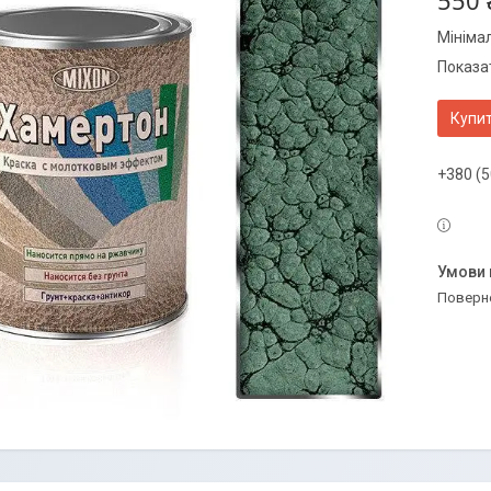
550 
Мініма
Показат
Купи
+380 (5
поверн