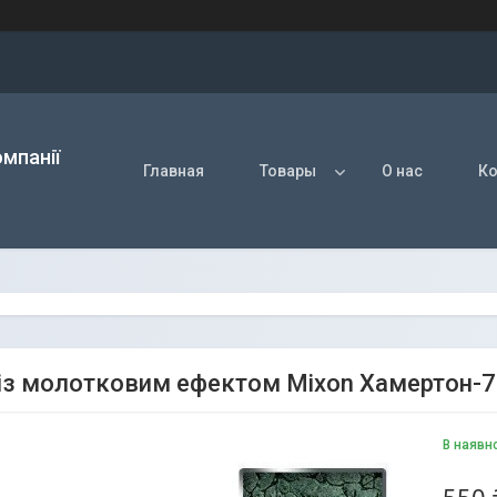
мпанії
Главная
Товары
О нас
Ко
із молотковим ефектом Mixon Хамертон-73
В наявн