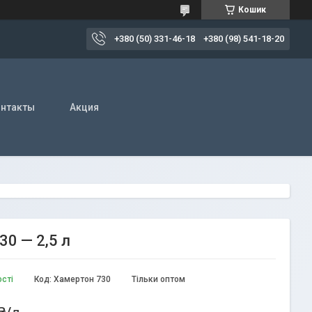
Кошик
+380 (50) 331-46-18
+380 (98) 541-18-20
нтакты
Акция
0 — 2,5 л
ості
Код:
Хамертон 730
Тільки оптом