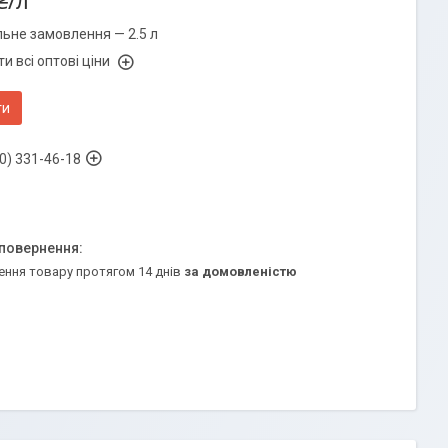
₴/л
льне замовлення — 2.5 л
и всі оптові ціни
ти
0) 331-46-18
ення товару протягом 14 днів
за домовленістю