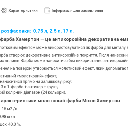
Характеристики
Інформація для замовлення
розфасовки: 0.75 л, 2.5 л, 17 л.
фарба Хамертон — це антикорозійна декоративна емал
лотковим ефектом може використовуватися як фарба для металу аб
рба створює декоративне антикорозійне покриття. Після нанесення 
х впливів. Фарба може наноситися без використання антикорозійн
сення на поверхні утворюється молотковий ефект, який допомагає п
ативний «молотковий» ефект;
наноситися прямо на залишкову іржу;
3 в 1: фарба + антикор + ґрунт;
й колірний діапазон (24 кольори).
 характеристики молоткової фарби Mixon Хамертон:
-15 м2 /л
0,98 кг/л
ок: 40,0 %.