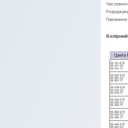
Час повного
Розріджува
Паковання: 0
Колірний