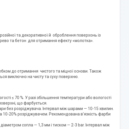
озійної та декоративної й оброблення поверхонь із
ерево та бетон для отримання ефекту «молотка».
ебком до отримання чистого та міцної основи. Також
ься виключно на чисту та суху поверхню.
огості ≤ 70 %. У разі збільшення температури або вологості
поверхні, що фарбується.
ри без розріджувача. Інтервал між шарами — 10-15 хвилин.
а 10-20% розріджувачем. Рекомендована в'язкість фарби
метром сопла — 1,3 мм і тиском — 2-3 bar. Інтервал між