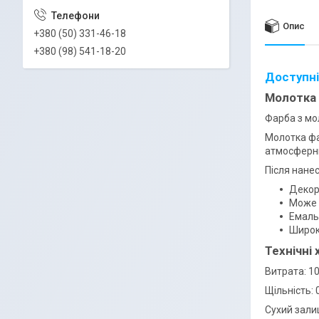
Опис
+380 (50) 331-46-18
+380 (98) 541-18-20
Доступні 
Молотка 
Фарба з мо
Молотка фа
атмосферни
Після нане
Декор
Може 
Емаль 
Широки
Технічні
Витрата: 10
Щільність: 
Сухий залиш