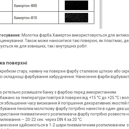
тосування:
Молотка фарба Хамертон використовується для антикор
оцинкування. Також може наноситися такі поверхні, як пластмас, д
ється як для зовнішніх, так і внутрішніх робіт.
ка поверхні
кребком стару, наявну на поверхні фарбу сталевою щіткою або скр
сі складнощі фарбування забруднення. Нанесення фарби відбуваєт
о ретельно розмішати банку з фарбою перед використанням.
ажано за температури повітря й поверхні від +15 °C до +25 °C і вол
ся збільшення часу висихання й погіршення декоративних якостей 
рбування пензлем молоткову фарбу потрібно нанести в один-два ша
користання пневматичного розпилювача фарбу потрібно розвести н
пилювання — 20-22 сек. через DIN 4 за 20 °C.
анесення здійснюється в 1-2 шари пневматичним розпилювачем з діа