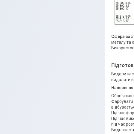
Сфера зас
металу та 
Використову
Підготов
Видалити с
видалити в
Нанесення
Обов'язков
Фарбувати б
відбуваєть
Під час фа
Під час ви
під час роз
Водночас н