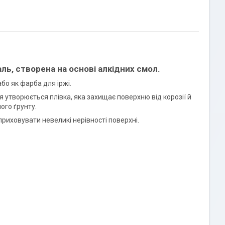
ь, створена на основі алкідних смол.
о як фарба для іржі.
утворюється плівка, яка захищає поверхню від корозії й
ого ґрунту.
риховувати невеликі нерівності поверхні.