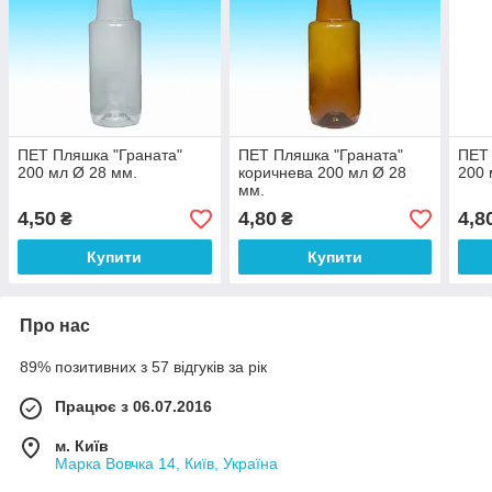
ПЕТ Пляшка "Граната"
ПЕТ Пляшка "Граната"
ПЕТ 
200 мл Ø 28 мм.
коричнева 200 мл Ø 28
200 
мм.
4,50
4,80
4,8
₴
₴
Купити
Купити
Про нас
89% позитивних з 57 відгуків за рік
Працює з 06.07.2016
м. Київ
Марка Вовчка 14, Київ, Україна