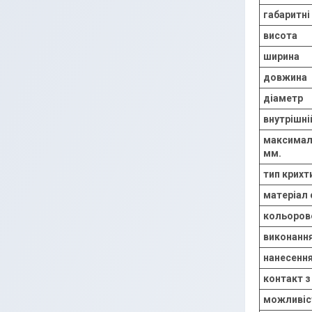
габаритні
висота
ширина
довжина
діаметр
внутрішні
максималь
мм.
тип крихт
матеріал 
кольоров
виконання
нанесення
контакт 
можливіс