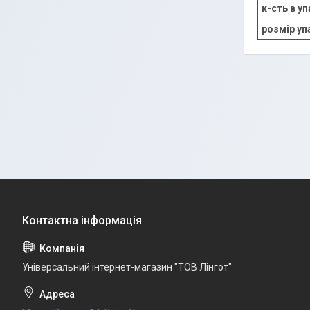
к-сть в у
розмір уп
Універсальний інтернет-магазин "ТОВ Лінгот"