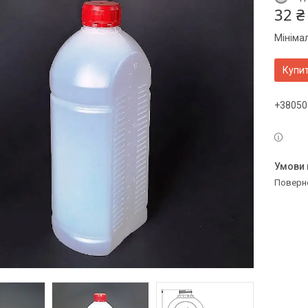
32 ₴
Мініма
Купи
+38050
поверн