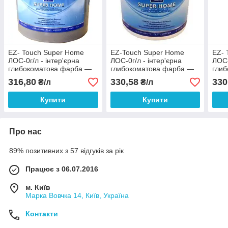
EZ- Touch Super Home
EZ-Touch Super Home
EZ- 
ЛОС-0г/л - інтер'єрна
ЛОС-0г/л - інтер'єрна
ЛОС-
глибокоматова фарба —
глибокоматова фарба —
гли
7.26 л
3,63 л
0,94
316,80
330,58
330
₴/л
₴/л
Купити
Купити
Про нас
89% позитивних з 57 відгуків за рік
Працює з 06.07.2016
м. Київ
Марка Вовчка 14, Київ, Україна
Контакти