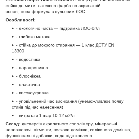
стійка до миття латексна фарба на акрилатній
основі, нова формула з нульовим ЛОС
Особливості:
- екологічно чиста — підтримка ЛОС-0г/л
- глибоко матова
- стійка до мокрого стирання — 1 клас ДСТУ EN
13300
- водостійка
- паропроникна
- білосніжна
- еластична
- високоукривна
- уповільнений час висихання (унеможливлює появу
стиків під час нанесення)
- витрата з 1 шар 10-12 м
2
/л
Склад:
дисперсія акрилатного сополімеру, мінеральні
наповнювачі, пігменти, воскова домішка, силіконова домішка,
функціональні добавки, вода підготовлена.