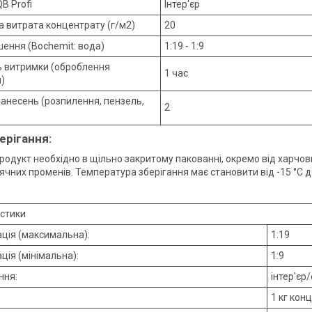
B Profi
Інтер'єр
а витрата концентрату (г/м2)
20
шення (Bochemit: вода)
1:19 - 1:9
ь витримки (оброблення
1 час
)
нанесень (розпилення, пензель,
2
ерігання:
продукт необхідно в щільно закритому пакованні, окремо від харчов
чних променів. Температура зберігання має становити від -15 °C до
стики
ція (максимальна):
1:19
ція (мінімальна):
1:9
ння:
інтер'єр
1 кг кон