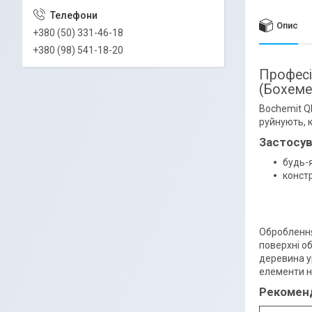
Опис
+380 (50) 331-46-18
+380 (98) 541-18-20
Професі
(Бохеме
Bochemit Q
руйнують, к
Застосув
будь-я
констр
Оброблення
поверхні о
деревина у
елементи н
Рекоменд