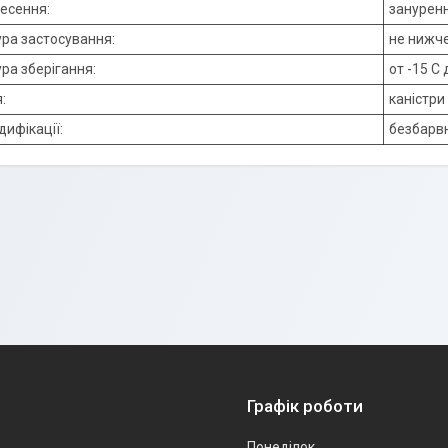
несення:
зануренн
ра застосування:
не нижче
ра зберігання:
от -15 C 
:
каністри 
дифікації:
безбарв
Графік роботи
Понеділок