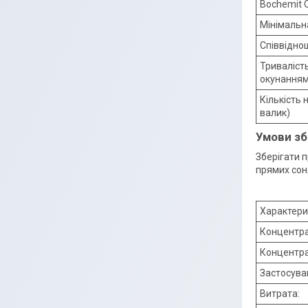
Bochemit Q
Мінімальн
Співвідно
Триваліст
окунанням
Кількість 
валик)
Умови зб
Зберігати 
прямих соня
Характери
Концентра
Концентра
Застосува
Витрата: