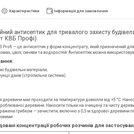
Характеристики
Інформація для замовлення
йний антисептик для тривалого захисту будівель
т КВБ Профі).
B Profi — це антисептик у формі концентрату, який призначений для
омах, цвілі, синяви та водоростей. Антисептик можна використовуват
ання:
кі будівельні матеріали;
укції дахів (стропильна система).
 деревини має проходити за температури довкілля від +5 °C. Нанос
броблюваної деревини. Наносити тільки на очищену та чисту деревин
ражена грибком — зачистити, включно з 0,5 м здорової деревини п
овими.
овані концентрації робочих розчинів для застосува