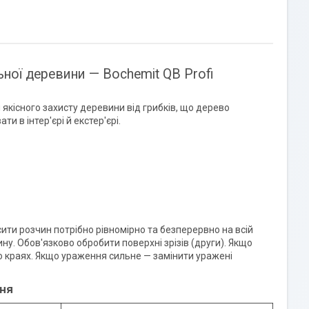
ної деревини — Bochemit QB Profi
 якісного захисту деревини від грибків, що дерево
и в інтер'єрі й екстер'єрі.
ити розчин потрібно рівномірно та безперервно на всій
у. Обов'язково обробити поверхні зрізів (други). Якщо
о краях. Якщо ураження сильне — замінити уражені
ння