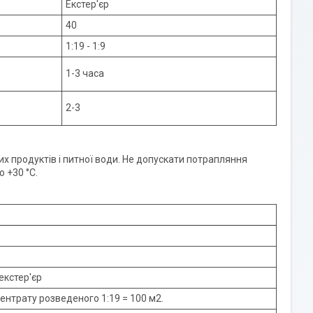
Екстер'єр
40
1:19 - 1:9
1-3 часа
2-3
их продуктів і питної води. Не допускати потрапляння
 +30 °C.
/екстер'єр
центрату розведеного 1:19 = 100 м2.