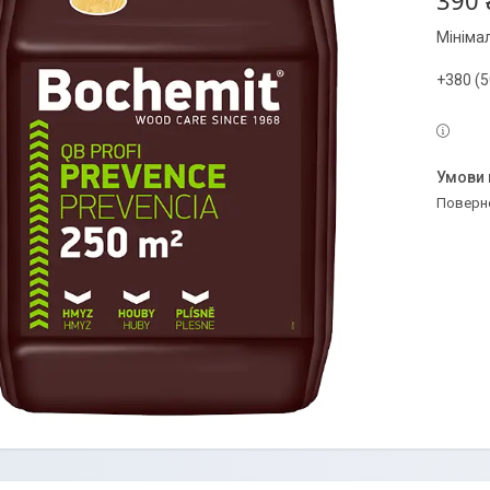
390 
Мініма
+380 (5
поверн