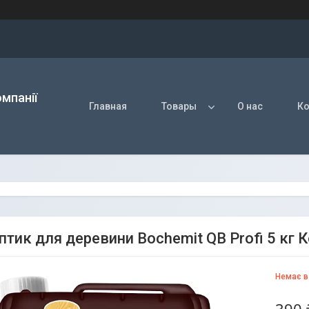
мпанії
Главная
Товары
О нас
Ко
птик для деревини Bochemit QB Profi 5 кг 
Немає в