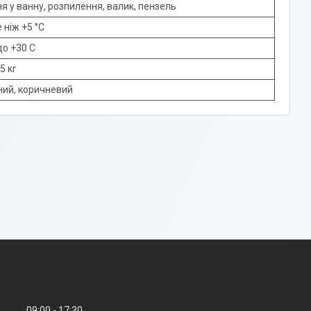
я у ванну, розпилення, валик, пензель
 ніж +5 °C
до +30 С
5 кг
ний, коричневий
09:00
17:30