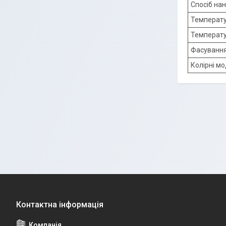
Спосіб на
Температу
Температу
Фасування
Колірні мо