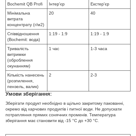
Bochemit QB Profi
Інтер'єр
Екстер'єр
Мінімальна
20
40
витрата
концентрату (г/м2)
Співвідношення
1:19 - 1:9
1:19 - 1:9
(Bochemit: вода)
Тривалість
1 час
1-3 часа
витримки
(оброблення
окунанням)
Кількість нанесень
2
2-3
(розпилення,
пензель, валик)
Умови зберігання:
Зберігати продукт необхідно в щільно закритому пакованні,
окремо від харчових продуктів і питної води. Не допускати
потрапляння прямих сонячних променів. Температура
зберігання має становити від -15 °C до +30 °C.