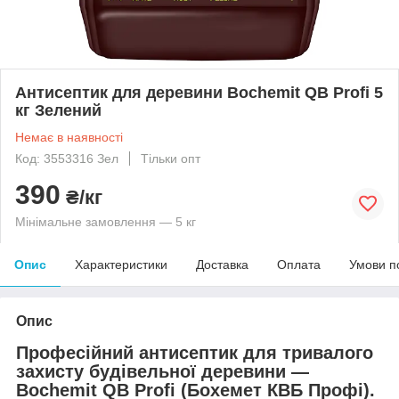
Антисептик для деревини Bochemit QB Profi 5
кг Зелений
Немає в наявності
Код: 3553316 Зел
Тільки опт
390
₴/кг
Мінімальне замовлення — 5 кг
Опис
Характеристики
Доставка
Оплата
Умови п
Опис
Професійний антисептик для тривалого
захисту будівельної деревини —
Bochemit QB Profi (Бохемет КВБ Профі).