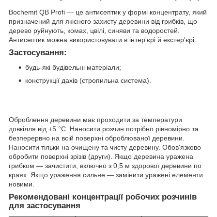
Bochemit QB Profi — це антисептик у формі концентрату, який
призначений для якісного захисту деревини від грибків, що
дерево руйнують, комах, цвілі, синяви та водоростей.
Антисептик можна використовувати в інтер'єрі й екстер'єрі.
Застосування:
будь-які будівельні матеріали;
конструкції дахів (стропильна система).
Оброблення деревини має проходити за температури
довкілля від +5 °C. Наносити розчин потрібно рівномірно та
безперервно на всій поверхні оброблюваної деревини.
Наносити тільки на очищену та чисту деревину. Обов'язково
обробити поверхні зрізів (други). Якщо деревина уражена
грибком — зачистити, включно з 0,5 м здорової деревини по
краях. Якщо ураження сильне — замінити уражені елементи
новими.
Рекомендовані концентрації робочих розчинів
для застосування