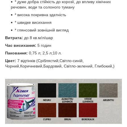
* дуже добра стійкість до корозії, до впливу хімічних
речовин, води та солоного туману
* висока покривна здатність
* швидке висихання
* глянсовий зовнішній вигляд
Витрата:
до 8 кв.м/л/шар
Час висихання:
5 годин
Паковання:
0,75 л; 2,5 л;10 л.
Цвет:
7 відтінків (Сріблястий,Світло-синій,
Чорний,Коричневий,Бардовий, Світло-зелений, Глибокий,)