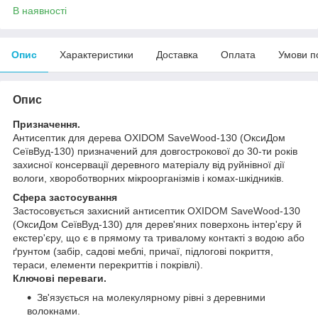
В наявності
Опис
Характеристики
Доставка
Оплата
Умови п
Опис
Призначення.
Антисептик для дерева OXIDOM SaveWood-130 (ОксиДом
СеївВуд-130) призначений для довгострокової до 30-ти років
захисної консервації деревного матеріалу від руйнівної дії
вологи, хвороботворних мікроорганізмів і комах-шкідників.
Сфера застосування
Застосовується захисний антисептик OXIDOM SaveWood-130
(ОксиДом СеївВуд-130) для дерев'яних поверхонь інтер'єру й
екстер'єру, що є в прямому та тривалому контакті з водою або
ґрунтом (забір, садові меблі, причаї, підлогові покриття,
тераси, елементи перекриттів і покрівлі).
Ключові переваги.
Зв'язується на молекулярному рівні з деревними
волокнами.