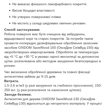
Не вимагає фінішного лакофарбового покриття.
Високі біоцидні властивості.
Не утворює поверхневої плівки.
Не містить у складі шкідливих хімічних речовин.
Спосіб застосування.
Робоча поверхня має бути очищена від забруднень,
відшарованої кори та старих покриттів. За потреби також
провести попереднє дезінфікувальне оброблення захисним
засобом OXIDOM SaveWood-150 (ОксиДом СеївВуд-150) від
хвороботворних мікроорганізмів. Обробляти за температури
від +5 °C до +30 °C в умовах гарної вентиляції за допомогою
щітки, розпилювача або методом занурення безпосередньо в
розчин:
Час висихання обробленої деревини та повної фіксації
антисептика займає до 9-15 днів.
Витрата.
1,5-3,6 кг./м3 (у разі занурення та глибокого просочення), 150-
250 мл. (у разі розпилення та нанесення щіткою).
Заходи безпеки.
Антисептик для дерева OXIDOM SaveWood-130 (ОксиДом
СейвВуд-130) відноситься до негорючого матеріалу. У процесі