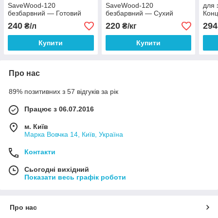
SaveWood-120
SaveWood-120
для 
безбарвний — Готовий
безбарвний — Сухий
Конц
розчин 5 л
концентрат 3 кг
240
220
294
₴/л
₴/кг
Купити
Купити
Про нас
89% позитивних з 57 відгуків за рік
Працює з 06.07.2016
м. Київ
Марка Вовчка 14, Київ, Україна
Контакти
Сьогодні вихідний
Показати весь графік роботи
Про нас