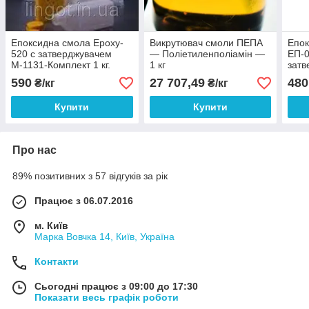
Епоксидна смола Epoxy-
Викрутювач смоли ПЕПА
Епок
520 с затверджувачем
— Поліетиленполіамін —
ЕП-0
М-1131-Комплект 1 кг.
1 кг
затв
Ком
590
27 707,49
480
₴/кг
₴/кг
Купити
Купити
Про нас
89% позитивних з 57 відгуків за рік
Працює з 06.07.2016
м. Київ
Марка Вовчка 14, Київ, Україна
Контакти
Сьогодні працює з 09:00 до 17:30
Показати весь графік роботи