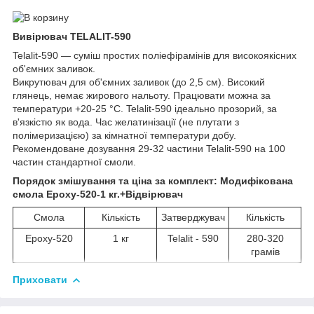
Вивірювач TELALIT-590
Telalit-590 — суміш простих поліефірамінів для високоякісних
об'ємних заливок.
Викрутювач для об'ємних заливок (до 2,5 см). Високий
глянець, немає жирового нальоту. Працювати можна за
температури +20-25 °C. Telalit-590 ідеально прозорий, за
в'язкістю як вода. Час желатинізації (не плутати з
полімеризацією) за кімнатної температури добу.
Рекомендоване дозування 29-32 частини Telalit-590 на 100
частин стандартної смоли.
Порядок змішування та ціна за комплект: Модифікована
смола Epoxy-520-1 кг.+Відвірювач
Смола
Кількість
Затверджувач
Кількість
Eроxy-520
1 кг
Telalit - 590
280-320
грамів
Приховати