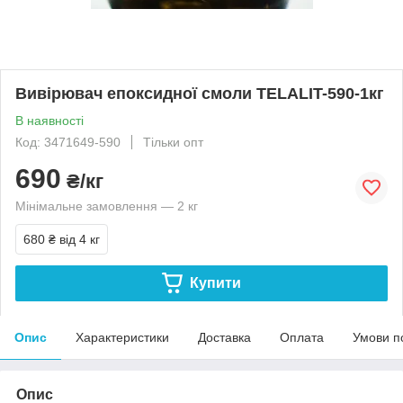
Вивірювач епоксидної смоли TELALIT-590-1кг
В наявності
Код: 3471649-590
Тільки опт
690
₴/кг
Мінімальне замовлення — 2 кг
680 ₴
від 4 кг
Купити
Опис
Характеристики
Доставка
Оплата
Умови п
Опис