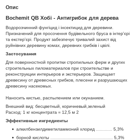
Опис
Bochemit QB Хобі - Антигрибок для дерева
Водорозчинний фунгіцид і інсектицид для деревини.
Призначений для просочення будівельного бруса в інтер'єрі
та екстер'єрі. Продукт забезпечує тривалий захист від
руйнівних деревину комах, деревних грибків і цвілі.
Застосування
Для поверхностной пропитки стропильных ферм и других
строительных пиломатериалов при строительстве и
реконструкции интерьеров и экстерьеров. Защищает
древесину от древесных грибков, плесени и разрушающих
древесину насекомых.
Наносить кистью, распылением или окунанием.
Внешний вид: бесцветный, коричневый,зеленый
Расход: 1 кг концентрата = 12,5 м 2
Эффективные ингредиенты
алкилбензилдиметиламмоний хлорид ............. 5,3%
борной кислоты .................................................. 5,3%