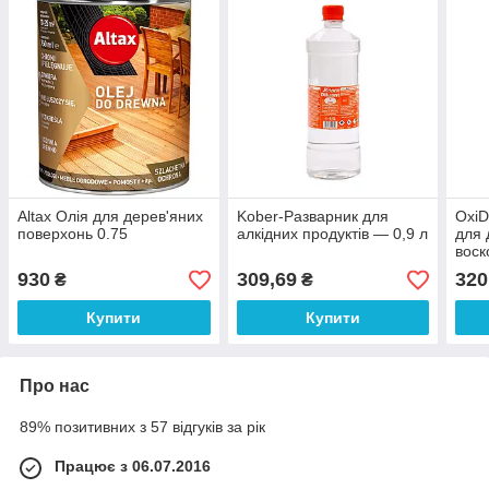
Altax Олія для дерев'яних
Kober-Разварник для
OxiD
поверхонь 0.75
алкідних продуктів — 0,9 л
для 
воск
930
309,69
320
₴
₴
Купити
Купити
Про нас
89% позитивних з 57 відгуків за рік
Працює з 06.07.2016