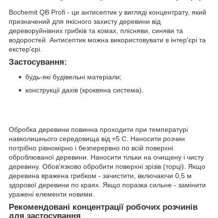
Bochemit QB Profi - це антисептик у вигляді концентрату, який
призначений для якісного захисту деревини від
дереворуйнівних грибків та комах, плісняви, синяви та
водоростей. Антисептик можна використовувати в інтер'єрі та
екстер'єрі.
Застосування:
будь-які будівельні матеріали;
конструкції дахів (кроквяна система).
Обробка деревини повинна проходити при температурі
навколишнього середовища від +5 С. Наносити розчин
потрібно рівномірно і безперервно по всій поверхні
оброблюваної деревини. Наносити тільки на очищену і чисту
деревину. Обов'язково обробити поверхні зрізів (торці). Якщо
деревина вражена грибком - зачистити, включаючи 0,5 м
здорової деревини по краях. Якщо поразка сильне - замінити
уражені елементи новими.
Рекомендовані концентрації робочих розчинів
для застосування