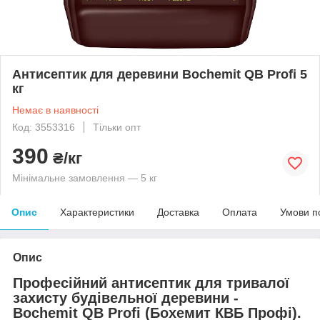
Антисептик для деревини Bochemit QB Profi 5
кг
Немає в наявності
Код: 3553316
Тільки опт
390
₴/кг
Мінімальне замовлення — 5 кг
Опис
Характеристики
Доставка
Оплата
Умови п
Опис
Професійний антисептик для тривалої
захисту будівельної деревини -
Bochemit QB Profi (Бохемит КВБ Профі).