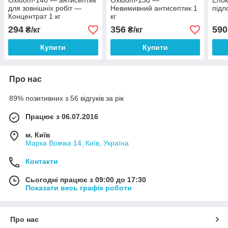
Oxidom-140 — антисептик
Oxidom-130 —
Епок
для зовнішніх робіт —
Невимивний антисептик 1
підл
Концентрат 1 кг
кг
294
356
590
₴/кг
₴/кг
Купити
Купити
Про нас
89% позитивних з 56 відгуків за рік
Працює з 06.07.2016
м. Київ
Марка Вовчка 14, Київ, Україна
Контакти
Сьогодні працює з 09:00 до 17:30
Показати весь графік роботи
Про нас