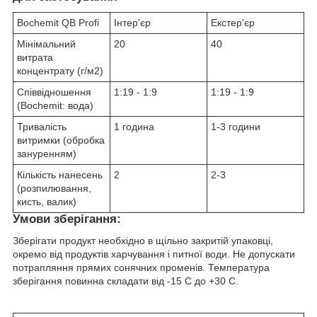
Bochemit QB Profi
Інтер'єр
Екстер'єр
Мінімальний
20
40
витрата
концентрату (г/м2)
Співвідношення
1:19 - 1:9
1:19 - 1:9
(Bochemit: вода)
Тривалість
1 година
1-3 години
витримки (обробка
зануренням)
Кількість нанесень
2
2-3
(розпилювання,
кисть, валик)
Умови зберігання:
Зберігати продукт необхідно в щільно закритій упаковці,
окремо від продуктів харчування і питної води. Не допускати
потрапляння прямих сонячних променів. Температура
зберігання повинна складати від -15 C до +30 С.