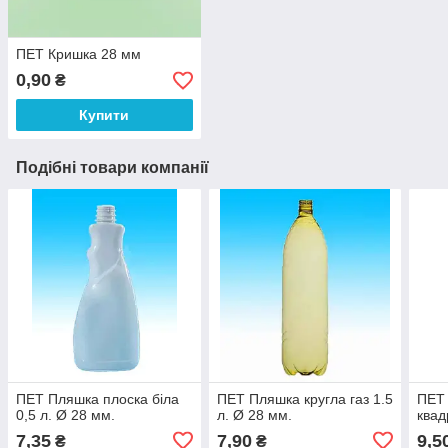
ПЕТ Кришка 28 мм
0,90
₴
Купити
Подібні товари компанії
ПЕТ Пляшка плоска біла
ПЕТ Пляшка кругла газ 1.5
ПЕТ
0,5 л. Ø 28 мм.
л. Ø 28 мм.
квад
7,35
7,90
9,5
₴
₴