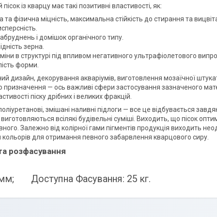
пісок із кварцу має такі позитивні властивості, як:
а та фізична міцність, максимальна стійкість до стирання та вицвіт
сперсність.
абруднень і домішок органічного типу.
дність зерна.
зміни в структурі під впливом негативного ультрафіолетового випр
руглість форми.
й дизайн, декорування акваріумів, виготовлення мозаїчної штукат
о призначення — ось важливі сфери застосування зазначеного матер
ластивості піску дрібних і великих фракцій.
 поліуретанові, змішані наливні підлоги — все це відбувається зав
і виготовляються всілякі будівельні суміші. Виходить, що пісок оп
вного. Залежно від колірної гами пігментів продукція виходить нео
 кольорів для отримання певного забарвлення кварцового сиру.
та розфасування
 мм; Доступна Фасування: 25 кг.