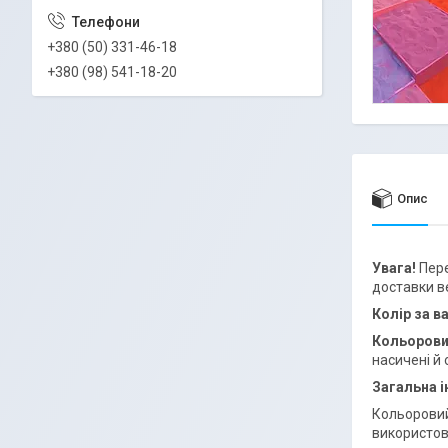
+380 (50) 331-46-18
+380 (98) 541-18-20
Опис
Увага!
Пере
доставки в
Колір за 
Кольорови
насичені й 
Загальна 
Кольоровий
використов