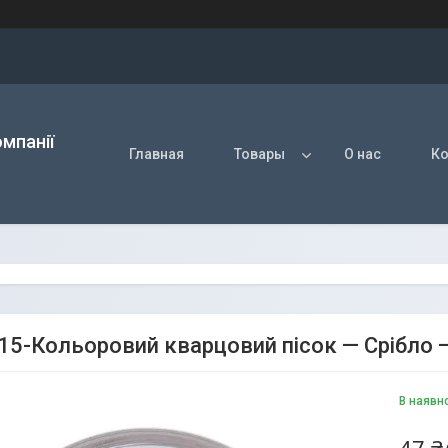
мпанії
Главная
Товары
О нас
Ко
15-Кольоровий кварцовий пісок — Срібло —
В наявн