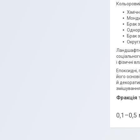
Кольоровий 
Хімічн
Монди
Брак з
Однорі
Брак 
Ок
Ландшафтни
соціальног
і фізичні в
Епоксидні,
його основ
й декорати
змішування
Фракція 
0,1–0,5