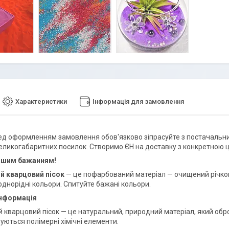
Характеристики
Інформація для замовлення
д оформленням замовлення обов'язково зіпрасуйте з постачальник
еликогабаритних посилок. Створимо ЄН на доставку з конкретною ц
вашим бажанням!
й кварцовий пісок
— це пофарбований матеріал — очищений річкови
однорідні кольори. Спитуйте бажані кольори.
інформація
 кварцовий пісок — це натуральний, природний матеріал, який об
уються полімерні хімічні елементи.