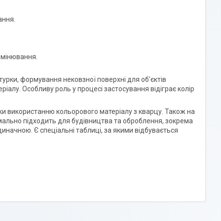
ання.
омінювання.
урки, формування нековзної поверхні для об'єктів
іалу. Особливу роль у процесі застосування відіграє колір
дяки використанню кольорового матеріалу з кварцу. Також на
тимально підходить для будівництва та оброблення, зокрема
диначною. Є спеціальні таблиці, за якими відбувається