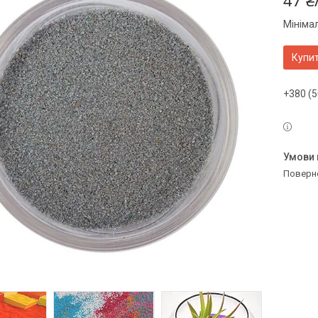
47 ₴
Мініма
Купи
+380 (5
поверн