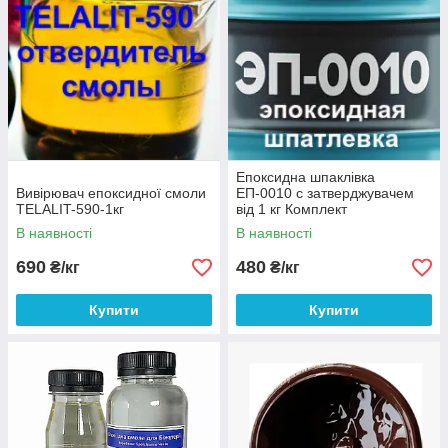
Епоксидна шпаклівка
Вивірювач епоксидної смоли
ЕП-0010 с затверджувачем
TELALIT-590-1кг
від 1 кг Комплект
В наявності
В наявності
690
480
₴/кг
₴/кг
Купити
Купити