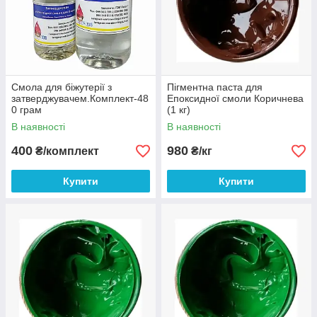
Смола для біжутерії з
Пігментна паста для
затверджувачем.Комплект-48
Епоксидної смоли Коричнева
0 грам
(1 кг)
В наявності
В наявності
400
980
₴/комплект
₴/кг
Купити
Купити