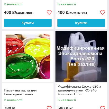
В наявності
В наявності
400
400
₴/комплект
₴/комплект
Купити
Купити
Модифікована Epoxy-520 з
Пігментна паста для
затверджувачем RC-946-
Епоксидної смоли
Комплект 1.5 кг
В наявності
В наявності
780
590
₴
₴/кг