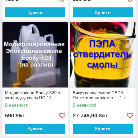
Купити
Купити
Модифікована Epoxy-520 з
Викрутювач смоли ПЕПА —
затверджувачем RC-11
Поліетиленполіамін — 1 кг
В наявності
В наявності
590
27 749,90
₴/кг
₴/кг
Купити
Купити